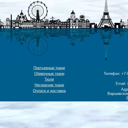
Портьерные ткани
Обивочные ткани
Телефон: +7-9
Тюли
Email: 
Негорючие ткани
Адр
Оплата и доставка
Варшавское
(