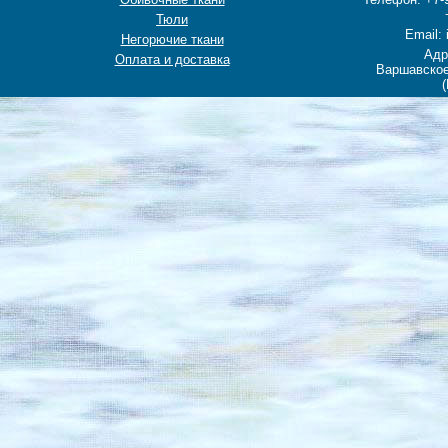
Тюли
Email: 
Негорючие ткани
Адр
Оплата и доставка
Варшавское
(