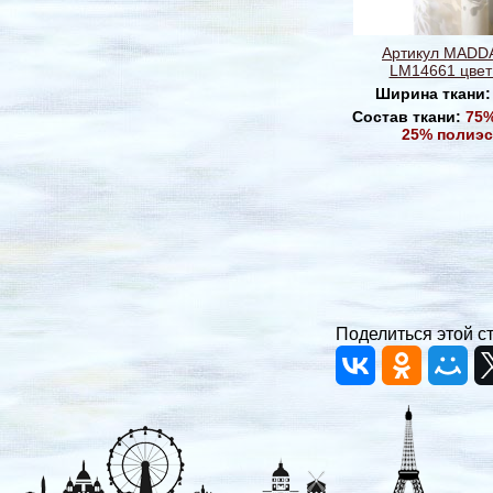
Артикул MADD
LM14661 цвет
Ширина ткани
Состав ткани:
75%
25% полиэс
Поделиться этой с