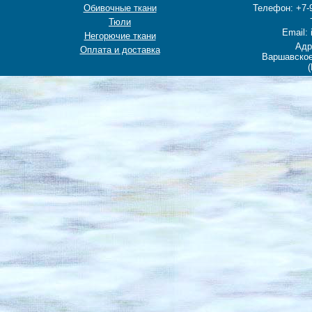
Обивочные ткани
Телефон: +7-9
Тюли
Email: 
Негорючие ткани
Адр
Оплата и доставка
Варшавское
(