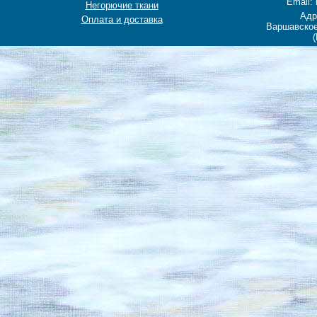
Email: 
Негорючие ткани
Адр
Оплата и доставка
Варшавское
(