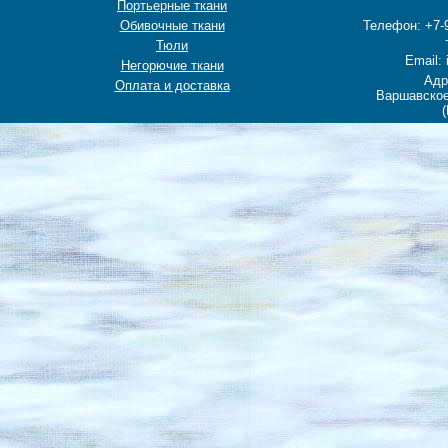
Портьерные ткани
Обивочные ткани
Телефон: +7-9
Тюли
Email: 
Негорючие ткани
Адр
Оплата и доставка
Варшавское
(