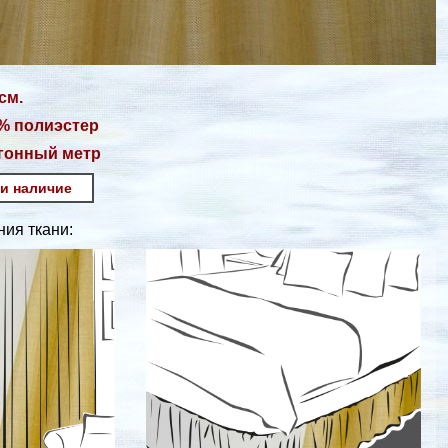
см.
% полиэстер
огонный метр
 и наличие
ия ткани: