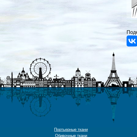
Поде
Портьерные ткани
Обивочные ткани