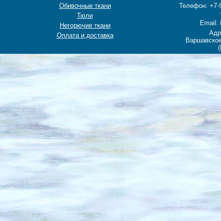
Обивочные ткани
Телефон: +7-9
Тюли
Email: 
Негорючие ткани
Адр
Оплата и доставка
Варшавское
(