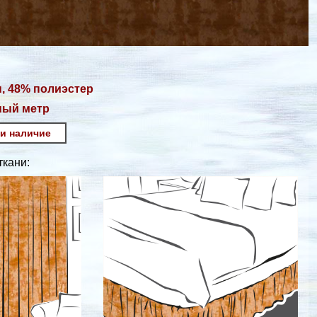
, 48% полиэстер
ный метр
 и наличие
кани: