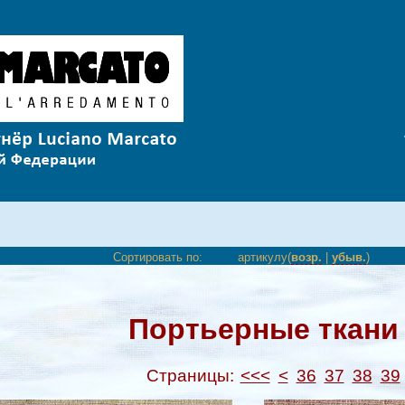
Сортировать по:
артикулу(
возр.
|
убыв.
)
Портьерные ткани 
Страницы:
<<<
<
36
37
38
39