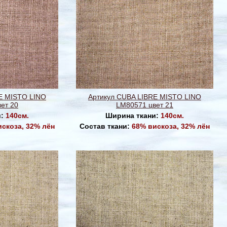
E MISTO LINO
Артикул CUBA LIBRE MISTO LINO
ет 20
LM80571 цвет 21
и:
140см.
Ширина ткани:
140см.
искоза, 32% лён
Состав ткани:
68% вискоза, 32% лён