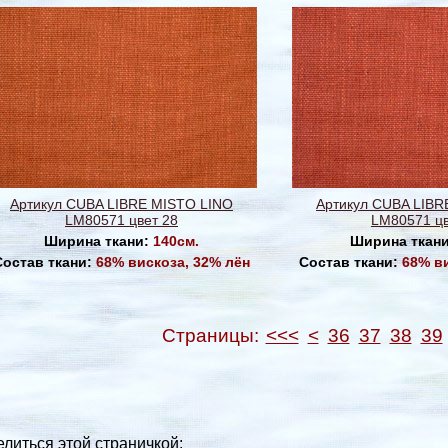
Артикул CUBA LIBRE MISTO LINO
Артикул CUBA LIBR
LM80571 цвет 28
LM80571 цв
Ширина ткани:
140см.
Ширина ткан
Состав ткани:
68% вискоза, 32% лён
Состав ткани:
68% в
Страницы:
<<<
<
36
37
38
39
литься этой страничкой: