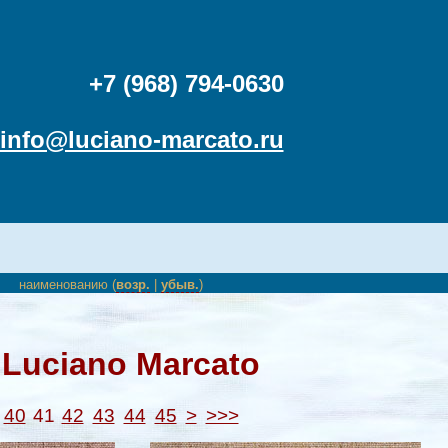
+7 (968) 794-0630
info@luciano-marcato.ru
наименованию (
возр.
|
убыв.
)
Luciano Marcato
40
41
42
43
44
45
>
>>>