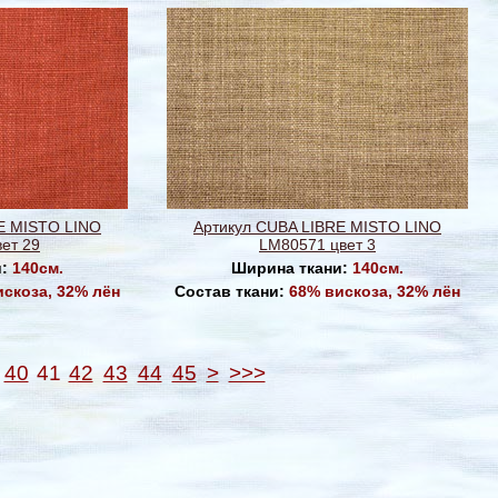
E MISTO LINO
Артикул CUBA LIBRE MISTO LINO
ет 29
LM80571 цвет 3
и:
140см.
Ширина ткани:
140см.
искоза, 32% лён
Состав ткани:
68% вискоза, 32% лён
40
41
42
43
44
45
>
>>>