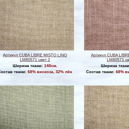
Артикул CUBA LIBRE MISTO LINO
Артикул CUBA LIBR
LM80571 цвет 2
LM80571 цв
Ширина ткани:
140см.
Ширина ткан
Состав ткани:
68% вискоза, 32% лён
Состав ткани:
68% в