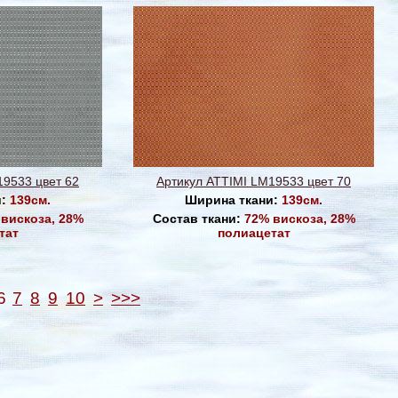
19533 цвет 62
Артикул ATTIMI LM19533 цвет 70
и:
139см.
Ширина ткани:
139см.
вискоза, 28%
Состав ткани:
72% вискоза, 28%
тат
полиацетат
6
7
8
9
10
>
>>>