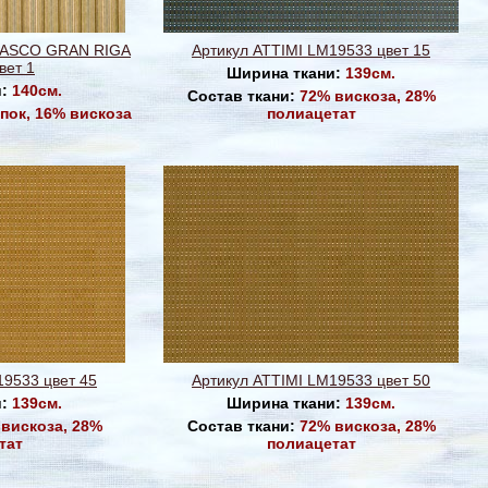
MASCO GRAN RIGA
Артикул ATTIMI LM19533 цвет 15
вет 1
Ширина ткани:
139см.
и:
140см.
Состав ткани:
72% вискоза, 28%
пок, 16% вискоза
полиацетат
19533 цвет 45
Артикул ATTIMI LM19533 цвет 50
и:
139см.
Ширина ткани:
139см.
вискоза, 28%
Состав ткани:
72% вискоза, 28%
тат
полиацетат