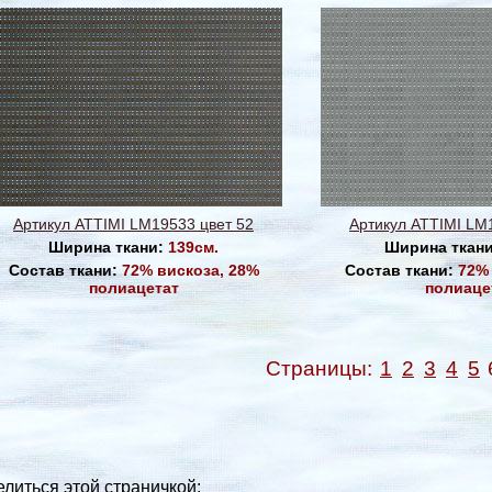
Артикул ATTIMI LM19533 цвет 52
Артикул ATTIMI LM
Ширина ткани:
139см.
Ширина ткан
Состав ткани:
72% вискоза, 28%
Состав ткани:
72% 
полиацетат
полиаце
Страницы:
1
2
3
4
5
литься этой страничкой: