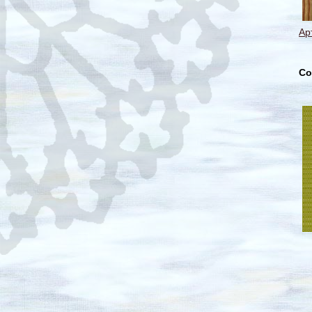
Ар
Со