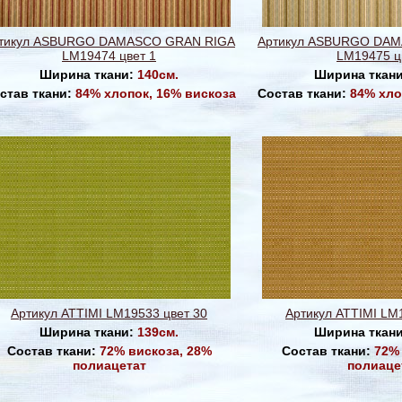
тикул ASBURGO DAMASCO GRAN RIGA
Артикул ASBURGO DA
LM19474 цвет 1
LM19475 ц
Ширина ткани:
140см.
Ширина ткан
став ткани:
84% хлопок, 16% вискоза
Состав ткани:
84% хло
Артикул ATTIMI LM19533 цвет 30
Артикул ATTIMI LM
Ширина ткани:
139см.
Ширина ткан
Состав ткани:
72% вискоза, 28%
Состав ткани:
72% 
полиацетат
полиаце