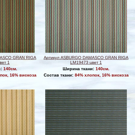
MASCO GRAN RIGA
Артикул ASBURGO DAMASCO GRAN RIGA
вет 1
LM19473 цвет 1
и:
140см.
Ширина ткани:
140см.
пок, 16% вискоза
Состав ткани:
84% хлопок, 16% вискоза