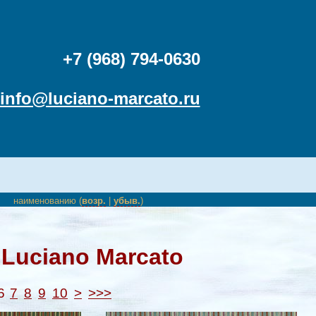
+7 (968) 794-0630
info@luciano-marcato.ru
наименованию (
возр.
|
убыв.
)
Luciano Marcato
6
7
8
9
10
>
>>>