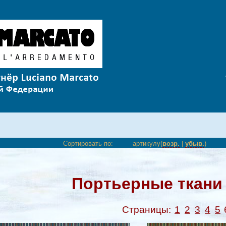
Сортировать по:
артикулу(
возр.
|
убыв.
)
Портьерные ткани 
Страницы:
1
2
3
4
5