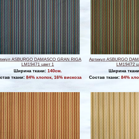
тикул ASBURGO DAMASCO GRAN RIGA
Артикул ASBURGO DA
LM19471 цвет 1
LM19472 ц
Ширина ткани:
140см.
Ширина ткан
став ткани:
84% хлопок, 16% вискоза
Состав ткани:
84% хло