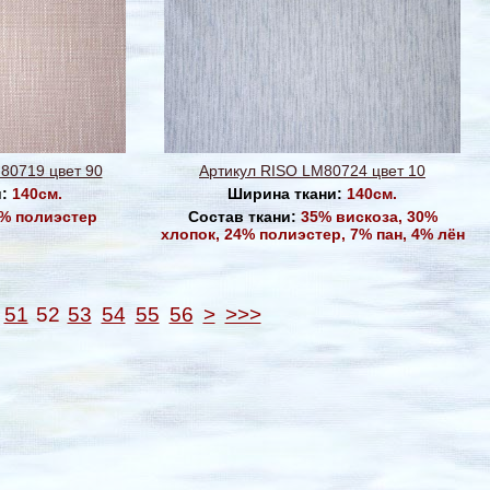
80719 цвет 90
Артикул RISO LM80724 цвет 10
и:
140см.
Ширина ткани:
140см.
% полиэстер
Состав ткани:
35% вискоза, 30%
хлопок, 24% полиэстер, 7% пан, 4% лён
51
52
53
54
55
56
>
>>>