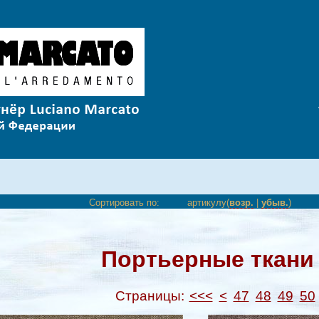
Сортировать по:
артикулу(
возр.
|
убыв.
)
Портьерные ткани 
Страницы:
<<<
<
47
48
49
50