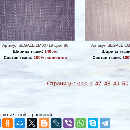
Артикул SEGALE LM80719 цвет 88
Артикул SEGALE LM
Ширина ткани:
140см.
Ширина ткан
Состав ткани:
100% полиэстер
Состав ткани:
100
Страницы:
<<<
<
47
48
49
50
литься этой страничкой: