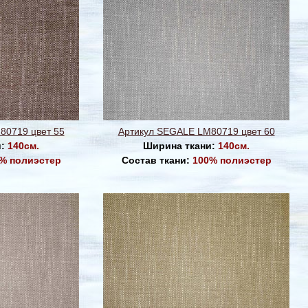
80719 цвет 55
Артикул SEGALE LM80719 цвет 60
и:
140см.
Ширина ткани:
140см.
% полиэстер
Состав ткани:
100% полиэстер