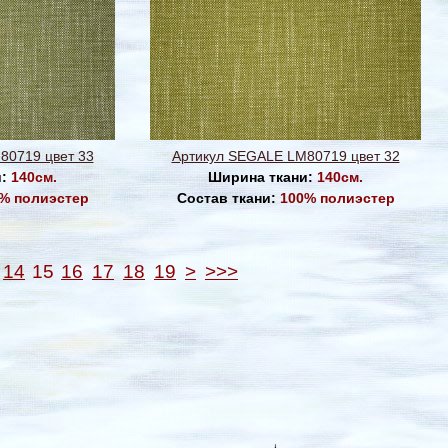
80719 цвет 33
Артикул SEGALE LM80719 цвет 32
и:
140см.
Ширина ткани:
140см.
% полиэстер
Состав ткани:
100% полиэстер
14
15
16
17
18
19
>
>>>