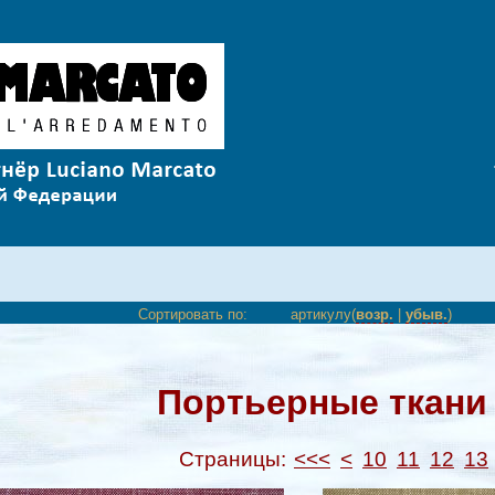
Сортировать по:
артикулу(
возр.
|
убыв.
)
Портьерные ткани 
Страницы:
<<<
<
10
11
12
13