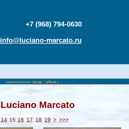
+7 (968) 794-0630
info@luciano-marcato.ru
наименованию (
возр.
|
убыв.
)
Luciano Marcato
14
15
16
17
18
19
>
>>>