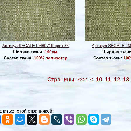
Артикул SEGALE LM80719 цвет 34
Артикул SEGALE LM
Ширина ткани:
140см.
Ширина ткан
Состав ткани:
100% полиэстер
Состав ткани:
100
Страницы:
<<<
<
10
11
12
13
литься этой страничкой: