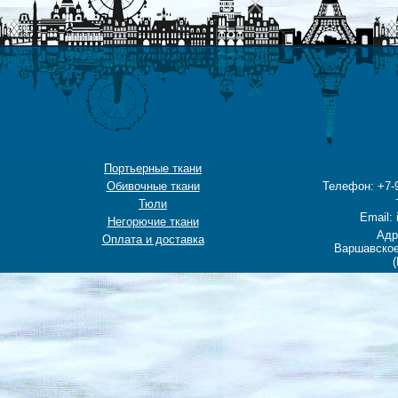
Портьерные ткани
Обивочные ткани
Телефон: +7-9
Тюли
Email: 
Негорючие ткани
Адр
Оплата и доставка
Варшавское
(