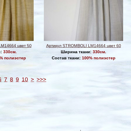
M14664 цвет 50
Артикул STROMBOLI LM14664 цвет 60
и:
330см.
Ширина ткани:
330см.
% полиэстер
Состав ткани:
100% полиэстер
6
7
8
9
10
>
>>>