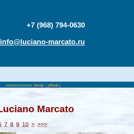
+7 (968) 794-0630
info@luciano-marcato.ru
наименованию (
возр.
|
убыв.
)
Luciano Marcato
6
7
8
9
10
>
>>>