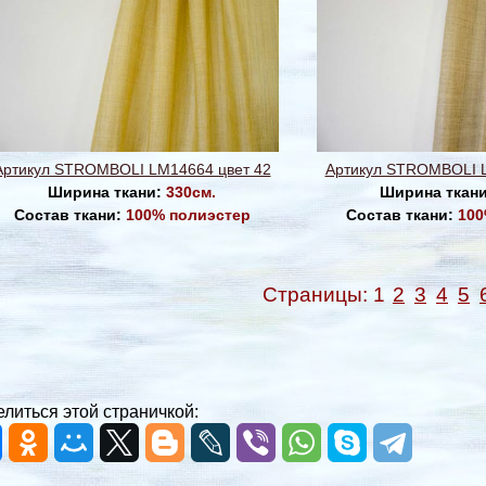
Артикул STROMBOLI LM14664 цвет 42
Артикул STROMBOLI L
Ширина ткани:
330см.
Ширина ткан
Состав ткани:
100% полиэстер
Состав ткани:
100
Страницы:
1
2
3
4
5
литься этой страничкой: