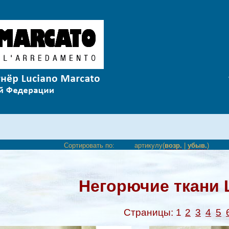
Сортировать по:
артикулу(
возр.
|
убыв.
)
Негорючие ткани 
Страницы:
1
2
3
4
5