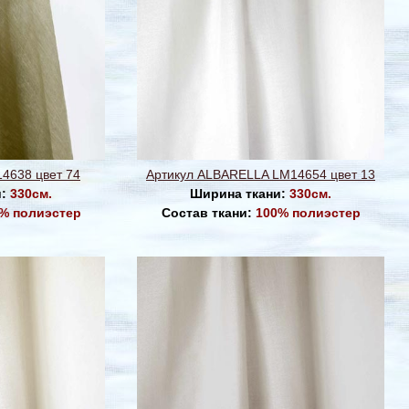
4638 цвет 74
Артикул ALBARELLA LM14654 цвет 13
и:
330см.
Ширина ткани:
330см.
% полиэстер
Состав ткани:
100% полиэстер