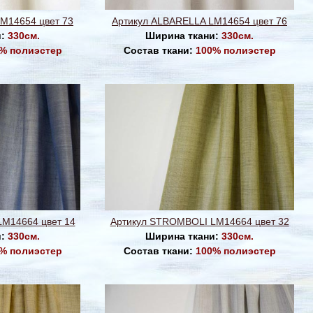
M14654 цвет 73
Артикул ALBARELLA LM14654 цвет 76
и:
330см.
Ширина ткани:
330см.
% полиэстер
Состав ткани:
100% полиэстер
M14664 цвет 14
Артикул STROMBOLI LM14664 цвет 32
и:
330см.
Ширина ткани:
330см.
% полиэстер
Состав ткани:
100% полиэстер