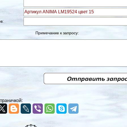
в:
Примечание к запросу:
траничкой: