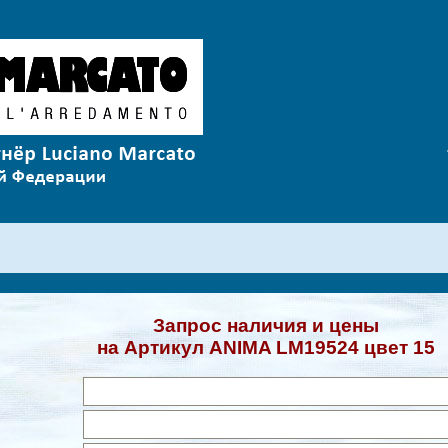
Запрос наличия и цены
на Артикул ANIMA LM19524 цвет 15