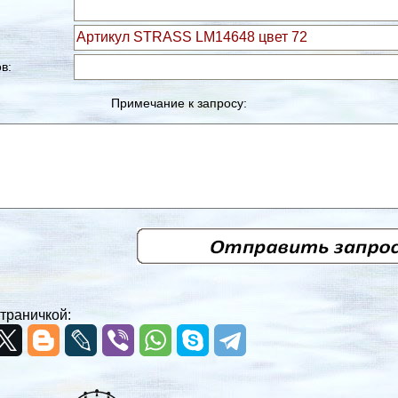
в:
Примечание к запросу:
траничкой: