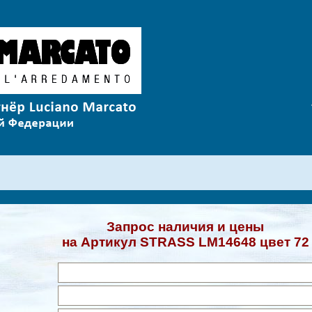
Запрос наличия и цены
на Артикул STRASS LM14648 цвет 72